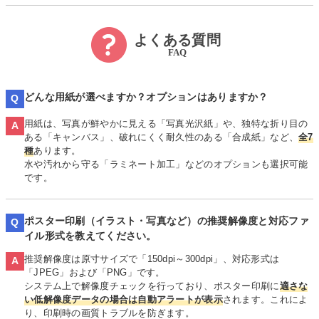
よくある質問
FAQ
どんな用紙が選べますか？オプションはありますか？
Q
用紙は、写真が鮮やかに見える「写真光沢紙」や、独特な折り目の
A
ある「キャンバス」、破れにくく耐久性のある「合成紙」など、
全7
種
あります。
水や汚れから守る「ラミネート加工」などのオプションも選択可能
です。
ポスター印刷（イラスト・写真など）の推奨解像度と対応ファ
Q
イル形式を教えてください。
推奨解像度は原寸サイズで「150dpi～300dpi」、対応形式は
A
「JPEG」および「PNG」です。
システム上で解像度チェックを行っており、ポスター印刷に
適さな
い低解像度データの場合は自動アラートが表示
されます。これによ
り、印刷時の画質トラブルを防ぎます。