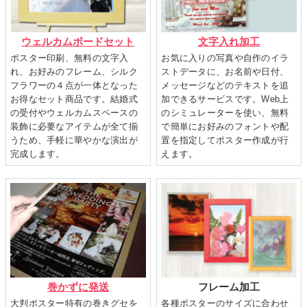
文字入れ加工
ウェルカムボードセット
お気に入りの写真や自作のイラ
ポスター印刷、無料の文字入
ストデータに、お名前や日付、
れ、お好みのフレーム、シルク
メッセージなどのテキストを追
フラワーの４点が一体となった
加できるサービスです。Web上
お得なセット商品です。結婚式
のシミュレーターを使い、無料
の受付やウェルカムスペースの
で簡単にお好みのフォントや配
装飾に必要なアイテムが全て揃
置を指定してポスター作成が行
うため、手軽に華やかな演出が
えます。
完成します。
巻かずに発送
フレーム加工
大判ポスター特有の巻きグセを
各種ポスターのサイズに合わせ