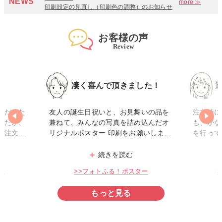
NEWS
more ≫
印刷設定の見直し（印刷色の調整）のお知らせ
お客様の声
Review
凄く喜んで頂きました！
てだった
友人の誕生日祝いと、お見舞いの品を
注文時に
したが、
兼ねて、みんなの写真を詰め込んだオ
も、かな
ず注文で
リジナルポスター 印刷をお願いしまし
を行って
ラミネー
た。受け取った友人からとっても喜ん
響で配送
+
内の照明
で頂けて、本当に良かったです！セッ
が、お店
続きを読む
しゃれに
トにした額縁フレームも非常に高級感
裕を持っ
ー
>>フォトふる！ポスター
す。また
がありました。またお祝い事の際に注
スター印
文させていただきます。
終始丁寧
もっと見る