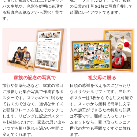
て優しい風合いに仕上がるキャン
現。「フォトふる！」なら、複数
バス生地や、色彩を鮮明に表現す
の日常の仕草を1枚に写真印刷して
る写真光沢紙などから選択可能で
綺麗にレイアウトできます。
す。
家族の記念の写真で
祖父母に贈る
旅行や新築記念など、家族の節目
日頃の感謝を伝えるのにぴったり
に撮影した集合写真で作成するポ
なオリジナルギフトです。当店の
スターです。スマホの中に眠らせ
ポスターは1枚からでも注文可能で
ておくのではなく、適切なサイズ
す。スマホから無料で簡単に文字
と額縁フレームを選んでカタチに
入れ加工ができるため特別な知識
します。リビングに記念ポスター
は不要です。額縁に入ったフレー
を1枚飾るだけで、家族の思い出を
ムセットなら、受け取ったシニア
いつでも振り返れる温かい空間に
世代の方でも手間なくすぐに飾れ
変えてくれます。
ます。