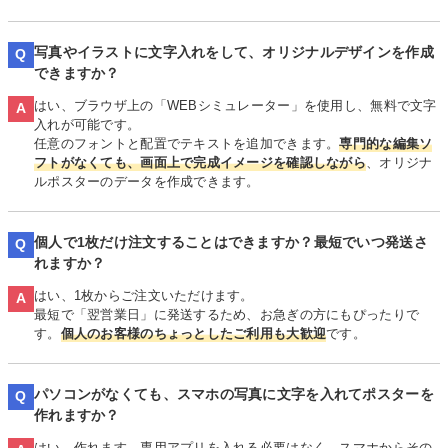
写真やイラストに文字入れをして、オリジナルデザインを作成
Q
できますか？
はい、ブラウザ上の「WEBシミュレーター」を使用し、無料で文字
A
入れが可能です。
任意のフォントと配置でテキストを追加できます。
専門的な編集ソ
フトがなくても、画面上で完成イメージを確認しながら
、オリジナ
ルポスターのデータを作成できます。
個人で1枚だけ注文することはできますか？最短でいつ発送さ
Q
れますか？
はい、1枚からご注文いただけます。
A
最短で「翌営業日」に発送するため、お急ぎの方にもぴったりで
す。
個人のお客様のちょっとしたご利用も大歓迎
です。
パソコンがなくても、スマホの写真に文字を入れてポスターを
Q
作れますか？
はい、作れます。専用アプリを入れる必要はなく、スマホからその