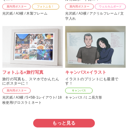
屋内用ポスター
フォトふる！
屋内用ポスター
ウェルカムボード
光沢紙 / A3横 / 木製フレーム
光沢紙 / A3横 / アクリルフレーム / 文
字入れ
フォトふる×旅行写真
キャンバス×イラスト
旅行の写真も、スマホでかんたん
イラストのプリントにも最適で
にポスターに！
す！
屋内用ポスター
キャンバス
光沢紙 / A3横 / 5×5B-1レイアウト/ 18
キャンバス /ミニ長方形
枚使用/グロスラミネート
もっと見る