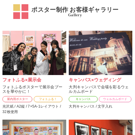
ポスター制作 お客様ギャラリー
Gallery
フォトふる×展示会
キャンバス×ウェディング
フォトふるポスターで展示会ブー
大判キャンバスで会場を彩るウェ
スを華やかに！
ルカムボード
屋内用ポスター
フォトふる！
キャンバス
ウェルカムボード
光沢紙 / A2縦 / 7×5A-1レイアウト /
大判キャンバス / 文字入れ
32枚使用