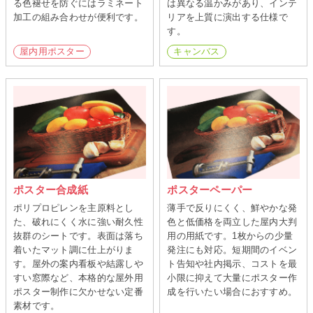
る色褪せを防ぐにはラミネート
は異なる温かみがあり、インテ
加工の組み合わせが便利です。
リアを上質に演出する仕様で
す。
屋内用ポスター
キャンバス
ポスター合成紙
ポスターペーパー
ポリプロピレンを主原料とし
薄手で反りにくく、鮮やかな発
た、破れにくく水に強い耐久性
色と低価格を両立した屋内大判
抜群のシートです。表面は落ち
用の用紙です。1枚からの少量
着いたマット調に仕上がりま
発注にも対応。短期間のイベン
す。屋外の案内看板や結露しや
ト告知や社内掲示、コストを最
すい窓際など、本格的な屋外用
小限に抑えて大量にポスター作
ポスター制作に欠かせない定番
成を行いたい場合におすすめ。
素材です。