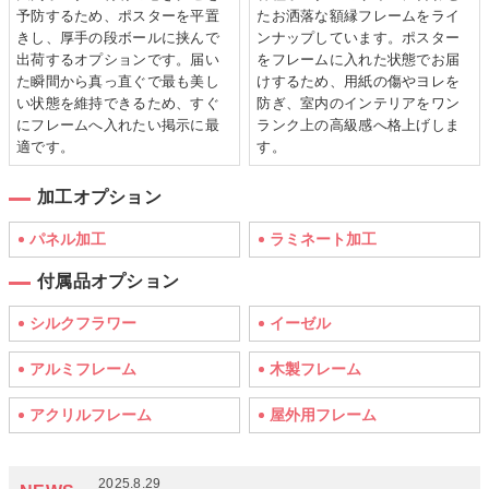
予防するため、ポスターを平置
たお洒落な額縁フレームをライ
きし、厚手の段ボールに挟んで
ンナップしています。ポスター
出荷するオプションです。届い
をフレームに入れた状態でお届
た瞬間から真っ直ぐで最も美し
けするため、用紙の傷やヨレを
い状態を維持できるため、すぐ
防ぎ、室内のインテリアをワン
にフレームへ入れたい掲示に最
ランク上の高級感へ格上げしま
適です。
す。
加工オプション
パネル加工
ラミネート加工
付属品オプション
シルクフラワー
イーゼル
アルミフレーム
木製フレーム
アクリルフレーム
屋外用フレーム
2025.8.29