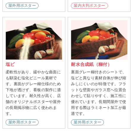
屋外用ポスター
屋内大判ポスター
塩ビ
耐水合成紙（糊付）
柔軟性があり、緩やかな曲面に
裏面グレー糊付きのシートで、
も馴染む塩化ビニール素材で
塩ビと異なり素材自体が伸び縮
す。裏面がグレー糊仕様のため
みしにくいのが特徴です。フラ
下地が透けず、看板の製作に適
ットな壁面やガラス窓へ位置合
しています。耐久性が高く、店
わせして貼りやすく、施工性に
舗のオリジナルポスターや屋外
優れています。長期間屋外で使
の長期掲示物に広く使われま
用する際はラミネート加工が最
す。
適です。
屋外用ポスター
屋外用ポスター