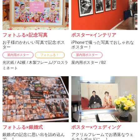
フォトふる×記念写真
ポスター×インテリア
お子様のかわいい写真で記念ポス
iPhoneで撮った写真でおしゃれな
ター
ポスター！
屋内用ポスター
フォトふる！
屋内用ポスター
光沢紙 / A2横 / 木製フレーム/グロスラ
屋内用ポスター / B2
ミネート
フォトふる×銀婚式
ポスター×ウェディング
銀婚式の記念に思い出を詰め込ん
アクリルフレームでお洒落なウェ
で…！
ルカムボードに…！