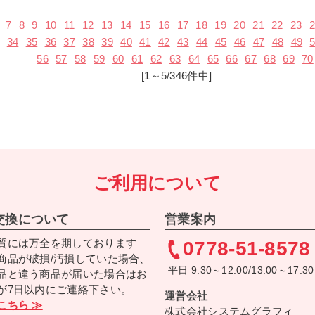
7
8
9
10
11
12
13
14
15
16
17
18
19
20
21
22
23
34
35
36
37
38
39
40
41
42
43
44
45
46
47
48
49
56
57
58
59
60
61
62
63
64
65
66
67
68
69
70
[1～5/346件中]
ご利用について
交換について
営業案内
質には万全を期しております
0778-51-8578
商品が破損/汚損していた場合、
平日 9:30～12:00/13:00～17:30
品と違う商品が届いた場合はお
が7日以内にご連絡下さい。
運営会社
こちら ≫
株式会社システムグラフィ