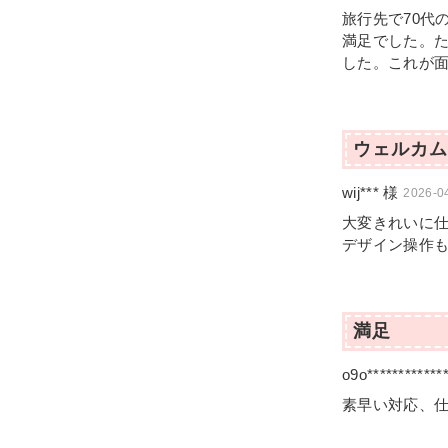
旅行先で70代
満足でした。
した。これが
ウェルカム
wij*** 様
2026-04
大変きれいに
デザイン操作
満足
o9o************
素早い対応、