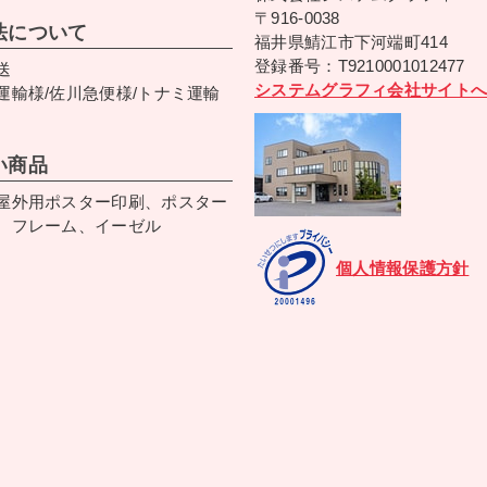
〒916-0038
法について
福井県鯖江市下河端町414
登録番号：T9210001012477
送
システムグラフィ会社サイトへ
運輸様/佐川急便様/トナミ運輸
い商品
屋外用ポスター印刷、ポスター
、フレーム、イーゼル
個人情報保護方針