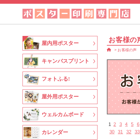
お客様の
屋内用ポスター
>
お客様の声
キャンバスプリント
フォトふる!
屋外用ポスター
ウェルカムボード
1
2
3
4
5
6
30
31
32
33
カレンダー