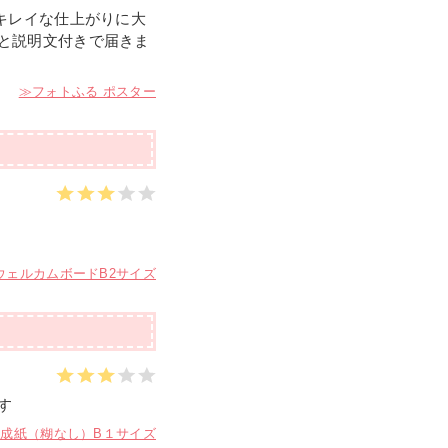
キレイな仕上がりに大
と説明文付きで届きま
フォトふる ポスター
ウェルカムボードB2サイズ
す
合成紙（糊なし）B１サイズ