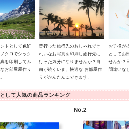
セントとして色鮮
昔行った旅行先のおしゃれでき
お子様が
モノクロでシック
れいなお写真を印刷し旅行先に
としてお
写真を印刷してみ
行った気分になりませんか？自
せんか？
敵なお部屋屋作り
粛が続くいま、快適な お部屋作
間違いな
す。
りがかんたんにできます。
として人気の商品ランキング
No.2