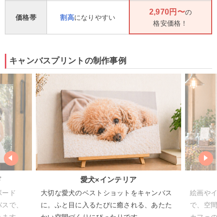
2,970円〜
の
価格帯
割高
になりやすい
格安価格！
キャンバスプリントの制作事例
犬×インテリア
アート作品×カフェ装飾
ストショットをキャンバス
絵画やイラストをキャンバスにするこ
るたびに癒される、あたた
で、空間の雰囲気をぐっと格上げ。店
にぴったりです。
カフェの装飾にもおすすめです。