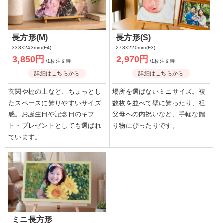
長方形(M)
長方形(S)
333×243mm(F4)
273×220mm(F3)
3,850円
2,970円
/1枚注文時
/1枚注文時
詳細はこちらから
詳細はこちらから
玄関や棚の上など、ちょっとし
場所を選ばないミニサイズ。複
たスペースに飾りやすいサイズ
数枚を並べて壁に飾ったり、祖
感。お誕生日や記念日のギフ
父母への内祝いなど、手軽な贈
ト・プレゼントとしても選ばれ
り物にぴったりです。
ています。
ミニ長方形