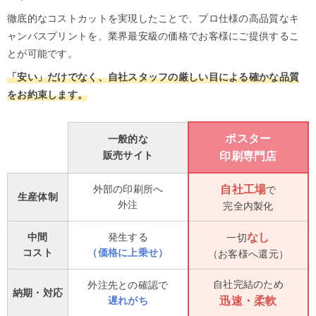
徹底的なコストカットを実現したことで、プロ仕様の高品質なキ
ャンバスプリントを、業界最安級の価格でお客様にご提供するこ
とが可能です。
「安い」だけでなく、自社スタッフの厳しい目による確かな品質
をお約束します。
ポスター
一般的な
販売サイト
印刷専門店
外部の印刷所へ
自社工場
で
生産体制
外注
完全内製化
中間
発生する
なし
一切
コスト
（価格に上乗せ）
（お客様へ還元）
自社完結のため
外注先との確認で
納期・対応
遅れがち
迅速・柔軟