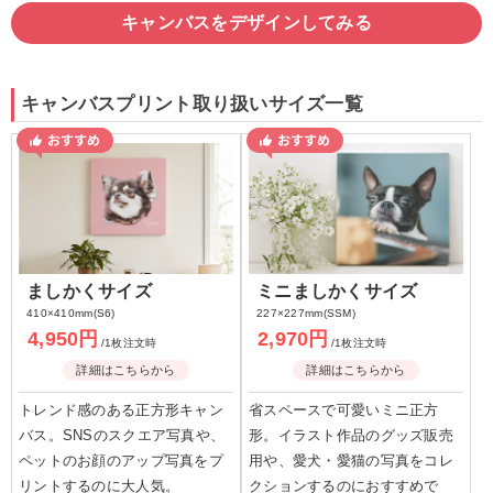
キャンバスをデザインしてみる
キャンバスプリント取り扱いサイズ一覧
ましかくサイズ
ミニましかくサイズ
410×410mm(S6)
227×227mm(SSM)
4,950円
2,970円
/1枚注文時
/1枚注文時
詳細はこちらから
詳細はこちらから
トレンド感のある正方形キャン
省スペースで可愛いミニ正方
バス。SNSのスクエア写真や、
形。イラスト作品のグッズ販売
ペットのお顔のアップ写真をプ
用や、愛犬・愛猫の写真をコレ
リントするのに大人気。
クションするのにおすすめで