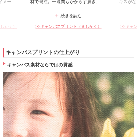
発注。一週間もかからず届き、ま
キスがないので美しい仕上が
油絵で描いたような出来栄えでし
ます。内祝いに親族に喜んで
+
+
続きを読む
続きを読む
リビングが明るくなりました。あ
した。
とうございます。大満足です。
>キャンバスプリント（ましかく）
>>キャンバスプリント（長方
キャンバスプリントの仕上がり
キャンバス素材ならではの質感