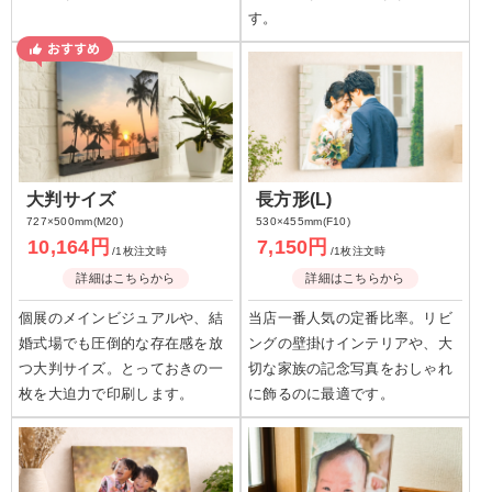
す。
大判サイズ
長方形(L)
727×500mm(M20)
530×455mm(F10)
10,164円
7,150円
/1枚注文時
/1枚注文時
詳細はこちらから
詳細はこちらから
個展のメインビジュアルや、結
当店一番人気の定番比率。リビ
婚式場でも圧倒的な存在感を放
ングの壁掛けインテリアや、大
つ大判サイズ。とっておきの一
切な家族の記念写真をおしゃれ
枚を大迫力で印刷します。
に飾るのに最適です。