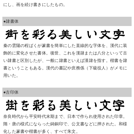
にし、画を続け書きにしたもの。
●隷書体
秦の雲陽の程ばくが篆書を簡単にした直線的な字体を、漢代に装
飾的に変化させた書体。後世、これを漢隷または八分といって古
い隷書と区別したが、一般に隷書といえば漢隷を指す。楷書を隷
書ということもある。漢代の書記や庶務係（下級役人）がメモに
用いた。
●古印体
奈良時代から平安時代末期まで、日本で作られ使用された印章。
隋・唐の様式にならった鋳銅印で、公文書などに押された。和様
化した篆書や楷書が多く、すべて朱文。