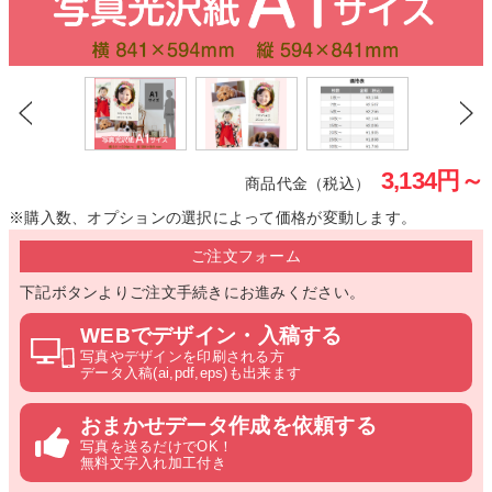
3,134
円～
商品代金（税込）
※購入数、オプションの選択によって価格が変動します。
ご注文フォーム
下記ボタンよりご注文手続きにお進みください。
WEBでデザイン・入稿する
写真やデザインを印刷される方
データ入稿(ai,pdf,eps)も出来ます
おまかせデータ作成を依頼する
写真を送るだけでOK！
無料文字入れ加工付き