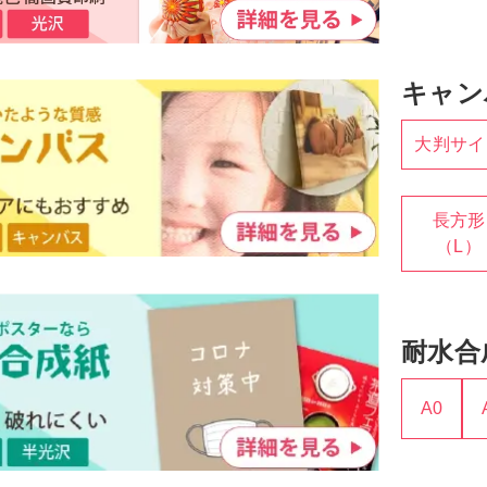
キャン
大判サイ
長方形
（L）
耐水合
A0