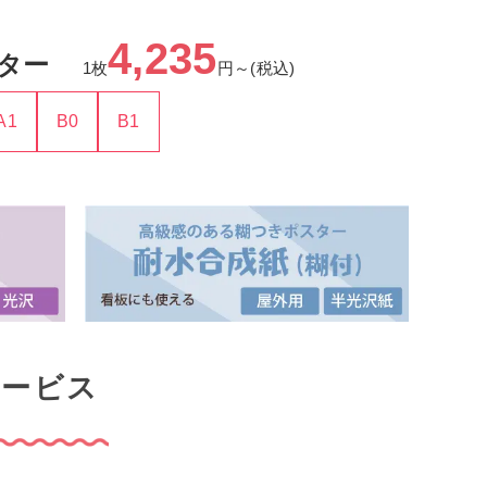
4,235
ター
1枚
円～(税込)
A1
B0
B1
サービス