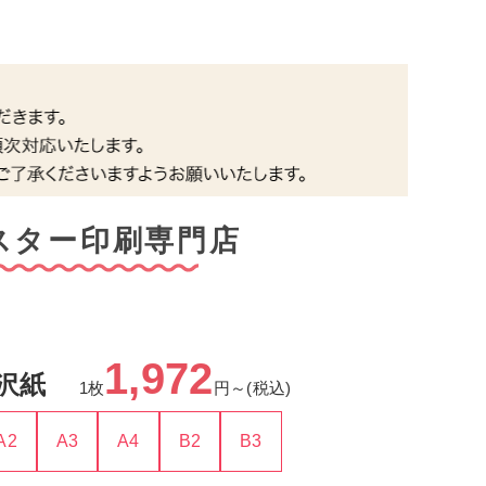
スター印刷専門店
1,972
沢紙
1枚
円～(税込)
A2
A3
A4
B2
B3