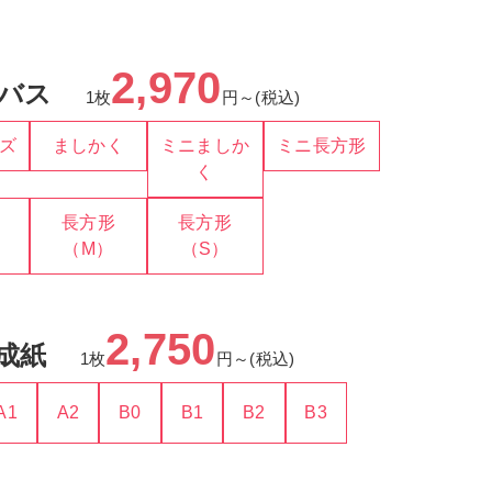
2,970
バス
1枚
円～(税込)
ズ
ましかく
ミニましか
ミニ長方形
く
長方形
長方形
（M）
（S）
2,750
成紙
1枚
円～(税込)
A1
A2
B0
B1
B2
B3