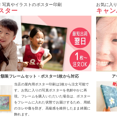
！写真やイラストのポスター印刷
お気に入
スター
キャン
な額装フレームセット・ポスター1枚から対応
ア
当店の屋内用ポスター印刷は1枚から注文可能で
す。お気に入りの写真ポスターを色鮮やかに再
現。フレームを購入いただいた場合は、ポスター
をフレームに入れた状態でお届けするため、用紙
のヨレや傷を防ぎ、高級感を維持したまま綺麗に
飾れます。