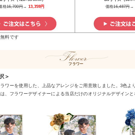
価格
16,700円
→
13,359円
価格
16,487円
料無料です
フラワー
択＞
フラワーを使用した、上品なアレンジをご用意致しました。3色よ
ンは、フラワーデザイナーによる当店だけのオリジナルデザインと