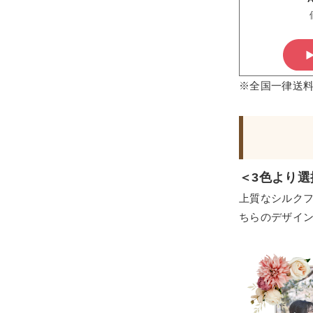
※全国一律送
＜3色より選
上質なシルク
ちらのデザイ