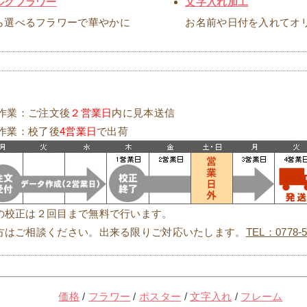
ルクフラワー
文字入れ加工
ら選べるフラワーで華やかに
お名前や日付を入れてオ
れ作業：ご注文後
２営業日
内に見本送信
工作業：校了後
4営業日
で出荷
の校正は２回目まで無料で行います。
方はご相談ください。出来る限りご対応いたします。
TEL：0778-5
価格
/
フラワー
/
ポスター
/
文字入れ
/
フレーム