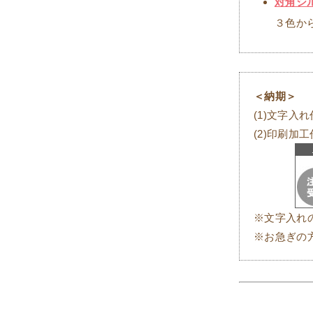
対角シ
３色か
＜納期＞
(1)文字入
(2)印刷加
※文字入れ
※お急ぎの