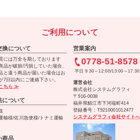
ご利用について
交換について
営業案内
質には万全を期しております
0778-51-8578
商品が破損/汚損していた場合、
平日 9:30～12:00/13:00～17:30
品と違う商品が届いた場合はお
が7日以内にご連絡下さい。
運営会社
こちら ≫
株式会社システムグラフィ
〒916-0038
法について
福井県鯖江市下河端町414
登録番号：T9210001012477
送
システムグラフィ会社サイトへ
運輸様/佐川急便様/トナミ運輸
い商品