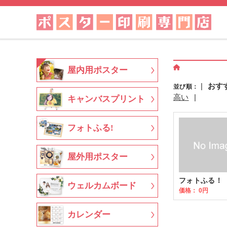
屋内用ポスター
|
おす
並び順：
高い
|
キャンバスプリント
フォトふる!
屋外用ポスター
フォトふる！
ウェルカムボード
価格： 0円
カレンダー