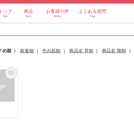
トップ
商品
お客様の声
よくある質問
Top
Item
Voice
Faq
すめ順
|
新着順
|
売れ筋順
|
商品名 昇順
|
商品名 降順
|