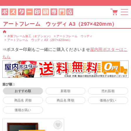
アートフレーム ウッディ A3（297×420mm）
>
木製フレーム加工（オプション）
>
アートフレーム ウッディ
>
アートフレーム ウッディ A3（297×420mm）
⇒ポスター印刷もご一緒にご購入くださいませ
屋内用ポスターはこ
ちら
並び順：
おすすめ順
新着順
売れ筋順
商品名 昇順
商品名 降順
価格が安い
価格が高い