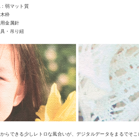
地：弱マット質
材木枠
専用金属針
金具・吊り紐
だからできる少しレトロな風合いが、デジタルデータをまるでそこ