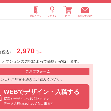
お問い合わせ
2,970
（税込）
円～
、オプションの選択によって価格が変動します。
ご注文フォーム
タンよりご注文手続きにお進みください。
WEBでデザイン・入稿する
写真やデザインを印刷される方
データ入稿(ai,pdf,eps)も出来ます