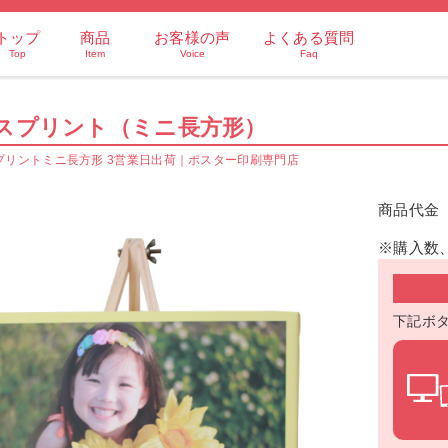
トップ
商品
お客様の声
よくある質問
Top
Item
Voice
Faq
スプリント（ミニ長方形）
プリントミニ長方形 3営業日出荷｜ポスター印刷専門店
商品代金
※購入数
下記ボ