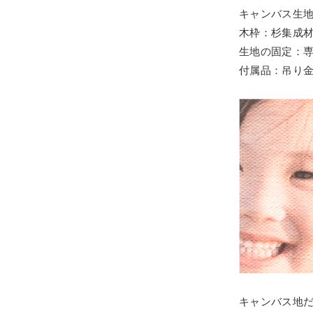
キャンバス生
木枠：杉集成
生地の固定：
付属品：吊り
キャンバス地