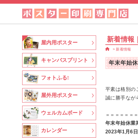
新着情報
屋内用ポスター
>
新着情報
キャンバスプリント
年末年始休
フォトふる!
平素は格別の
屋外用ポスター
誠に勝手なが
ウェルカムボード
＝＝＝＝＝＝
年末年始休業期
カレンダー
2023年1月