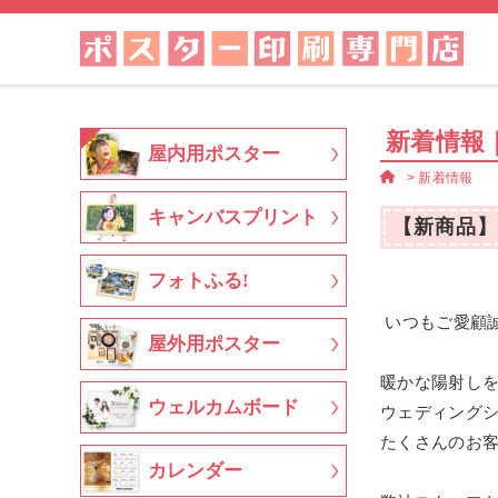
新着情報
屋内用ポスター
>
新着情報
キャンバスプリント
【新商品】
フォトふる!
いつもご愛顧
屋外用ポスター
暖かな陽射し
ウェルカムボード
ウェディング
たくさんのお
カレンダー