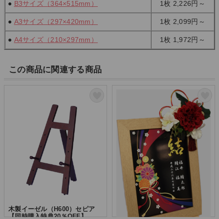
●
B3サイズ（364×515mm）
1枚
2,226円～
●
A3サイズ（297×420mm）
1枚 2
,099円～
●
A4サイズ（210×297mm）
1枚
1,972円～
この商品に関連する商品
木製イーゼル（H600
）セピア
ル 【同時購入特典20％
FF】