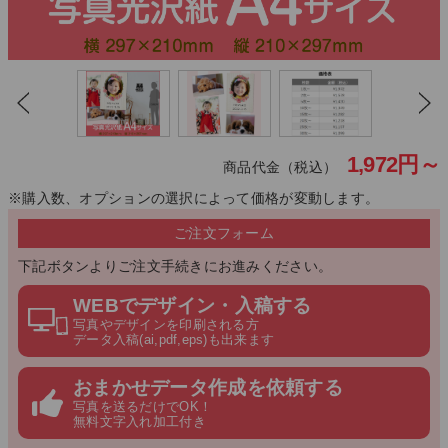
1,972
円～
商品代金（税込）
※購入数、オプションの選択によって価格が変動します。
ご注文フォーム
下記ボタンよりご注文手続きにお進みください。
WEBでデザイン・入稿する
写真やデザインを印刷される方
データ入稿(ai,pdf,eps)も出来ます
おまかせデータ作成を依頼する
写真を送るだけでOK！
無料文字入れ加工付き