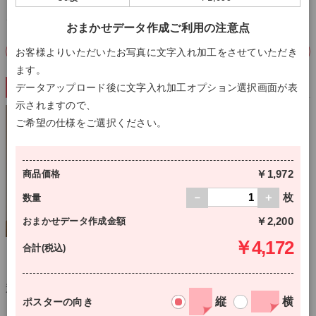
ご用意しております
おまかせデータ作成ご利用の注意点
ラミネートの詳細を見る
お客様よりいただいたお写真に文字入れ加工をさせていただき
ます。
梱包方法
データアップロード後に文字入れ加工オプション選択画面が表
示されますので、
ご希望の仕様をご選択ください。
￥1,972
商品価格
枚
数量
￥2,200
おまかせデータ作成金額
￥4,172
合計(税込)
通常（丸めて発送）
巻かずに発送（+1,650円）
通常は、ポスターを巻いた状態で筒状の段ボールに発送致します。
縦
横
ポスターの向き
「巻かずに発送」をご購入いただけますと、ポスターを平置きし、