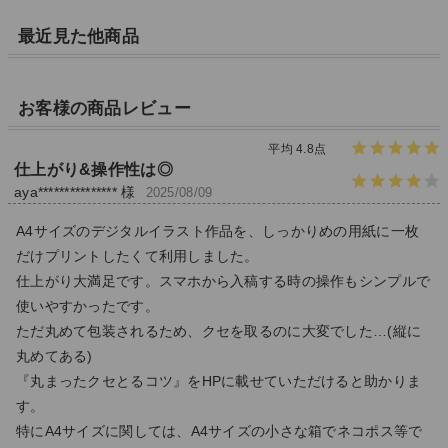
価格：
5,154円
最近見た他商品
ワンポイントフラワー
価格：
3,300円
お客様の商品レビュー
平均 4.8点
仕上がり&操作性は◎
aya*************** 様
2025/08/09
A4サイズのデジタルイラスト作品を、しっかりめの用紙に一枚
だけプリントしたくて利用しました。
仕上がり大満足です。スマホから入稿する時の操作もシンプルで
使いやすかったです。
ただ丸めて包装されるため、クセを取るのに大変でした…(縦に
丸めてある)
『丸まったクセとるコツ』をHPに載せていただけると助かりま
す。
特にA4サイズに関しては、A4サイズの小さな箱でネコポス等で