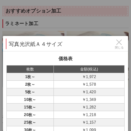
おすすめオプション加工
ラミネート加工
写真光沢紙Ａ４サイズ
閉じる
価格表
枚数
金額(税込)
1枚～
￥1,972
2枚～
￥1,578
5枚～
￥1,420
より鮮やかになるグロス
シックになるマット
10枚～
￥1,349
15枚～
￥1,282
ラミネートとはポスターの表面に貼る透明のフィルムです。（両面
20枚～
￥1,218
から印刷物を挟み込むパウチ加工とは 異なります）ラミネートを
25枚～
￥1,157
することでポスターの耐久性を向上させることができます。 つや
30枚～
￥1,099
つやなグロスとシックな落ち着いた印象に仕上るマットの2種類を